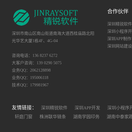
合作伙伴
深圳精锐软件
深圳小程序开
深圳市南山区南山街道南海大道西桂庙路北阳
深圳APP制作
光华艺大厦1栋4F、4G-04
深圳网站建设
咨询电话：136 8237 6272
大客户咨询：139 0290 5075
业务QQ：2062128898
业务QQ：195006118
技术QQ：179981967
友情链接：
深圳精锐软件
深圳APP开发
深圳小程序
轩庭门窗
株洲联华链条
湖南学园印务
湖南中泰家