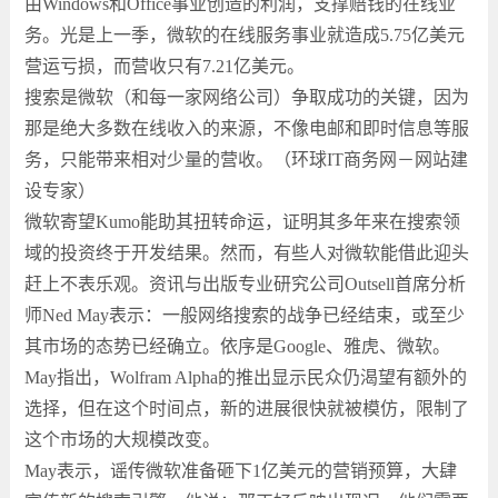
由Windows和Office事业创造的利润，支撑赔钱的在线业
务。光是上一季，微软的在线服务事业就造成5.75亿美元
营运亏损，而营收只有7.21亿美元。
搜索是微软（和每一家网络公司）争取成功的关键，因为
那是绝大多数在线收入的来源，不像电邮和即时信息等服
务，只能带来相对少量的营收。（环球IT商务网－网站建
设专家）
微软寄望Kumo能助其扭转命运，证明其多年来在搜索领
域的投资终于开发结果。然而，有些人对微软能借此迎头
赶上不表乐观。资讯与出版专业研究公司Outsell首席分析
师Ned May表示：一般网络搜索的战争已经结束，或至少
其市场的态势已经确立。依序是Google、雅虎、微软。
May指出，Wolfram Alpha的推出显示民众仍渴望有额外的
选择，但在这个时间点，新的进展很快就被模仿，限制了
这个市场的大规模改变。
May表示，谣传微软准备砸下1亿美元的营销预算，大肆