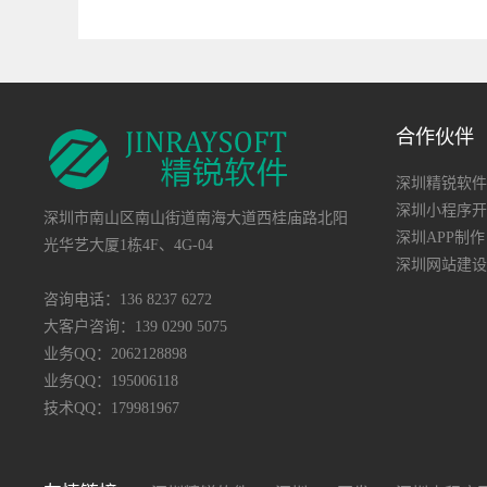
合作伙伴
深圳精锐软件
深圳小程序开
深圳市南山区南山街道南海大道西桂庙路北阳
深圳APP制作
光华艺大厦1栋4F、4G-04
深圳网站建设
咨询电话：136 8237 6272
大客户咨询：139 0290 5075
业务QQ：2062128898
业务QQ：195006118
技术QQ：179981967